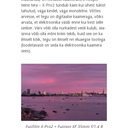
teine tera – X-Pro2 tundub käes kui ühest tükist
tahutud, väga kindel, väga monoliitne. Võttes
arvesse, et tegu on digitaalse kaameraga, võiks
arvata, et elektroonika väsib enne kui kest selle
ümber. Värv võib olla nurkadest veidi kulub, siia-
sinna võib-olla mõni kriim tekib, kuid see on ka
ilmselt kõik, tegu on ilmselt nn eluaegse tootega
(loodetavasti on seda ka elektroonika kaamera
sees).
Fujifilm X-Pro2 + Fujinon XF 35mm f/1.4 R