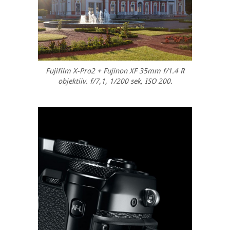
Fujifilm X-Pro2 + Fujinon XF 35mm f/1.4 R
objektiiv. f/7,1, 1/200 sek, ISO 200.