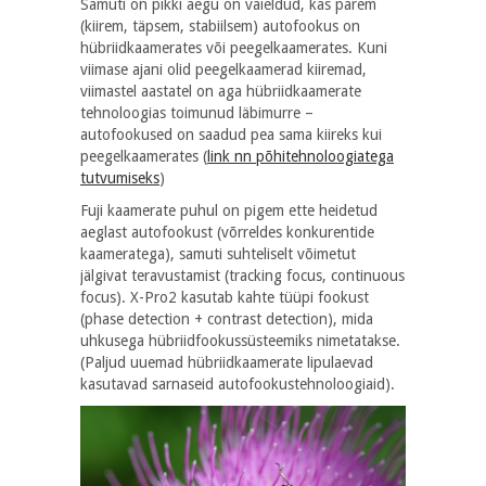
Samuti on pikki aegu on vaieldud, kas parem
(kiirem, täpsem, stabiilsem) autofookus on
hübriidkaamerates või peegelkaamerates. Kuni
viimase ajani olid peegelkaamerad kiiremad,
viimastel aastatel on aga hübriidkaamerate
tehnoloogias toimunud läbimurre –
autofookused on saadud pea sama kiireks kui
peegelkaamerates (
link nn põhitehnoloogiatega
tutvumiseks
)
Fuji kaamerate puhul on pigem ette heidetud
aeglast autofookust (võrreldes konkurentide
kaameratega), samuti suhteliselt võimetut
jälgivat teravustamist (
tracking focus, continuous
focus
). X-Pro2 kasutab kahte tüüpi fookust
(
phase detection + contrast detection
), mida
uhkusega hübriidfookussüsteemiks nimetatakse.
(Paljud uuemad hübriidkaamerate lipulaevad
kasutavad sarnaseid autofookustehnoloogiaid).