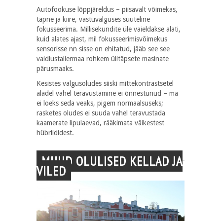
Autofookuse lõppjäreldus – piisavalt võimekas,
täpne ja kiire, vastuvalguses suuteline
fokusseerima. Millisekundite üle vaieldakse alati,
kuid alates ajast, mil fokusseerimisvõimekus
sensorisse nn sisse on ehitatud, jääb see see
vaidlustallermaa rohkem ülitäpsete masinate
pärusmaaks.
Kesistes valgusoludes siiski mittekontrastsetel
aladel vahel teravustamine ei õnnestunud – ma
ei loeks seda veaks, pigem normaalsuseks;
rasketes oludes ei suuda vahel teravustada
kaamerate lipulaevad, rääkimata väikestest
hübriididest.
MUUD OLULISED KELLAD JA
VILED