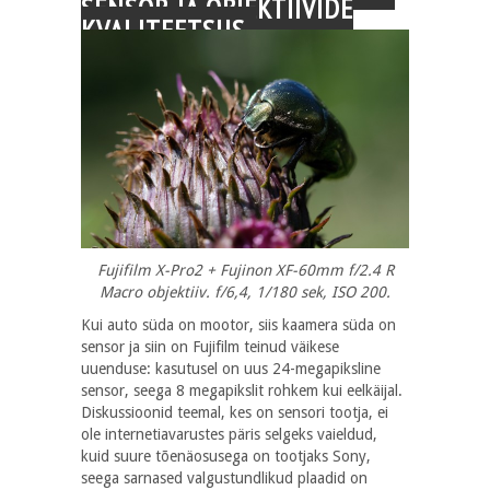
SENSOR JA OBJEKTIIVIDE
KVALITEETSUS
Fujifilm X-Pro2 + Fujinon XF-60mm f/2.4 R
Macro objektiiv. f/6,4, 1/180 sek, ISO 200.
Kui auto süda on mootor, siis kaamera süda on
sensor ja siin on Fujifilm teinud väikese
uuenduse: kasutusel on uus 24-megapiksline
sensor, seega 8 megapikslit rohkem kui eelkäijal.
Diskussioonid teemal, kes on sensori tootja, ei
ole internetiavarustes päris selgeks vaieldud,
kuid suure tõenäosusega on tootjaks Sony,
seega sarnased valgustundlikud plaadid on