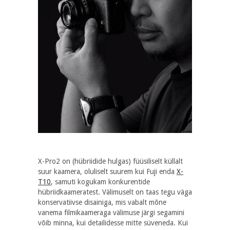
X-Pro2 on (hübriidide hulgas) füüsiliselt küllalt
suur kaamera, oluliselt suurem kui Fuji enda
X-
T10
, samuti kogukam konkurentide
hübriidkaameratest. Välimuselt on taas tegu väga
konservatiivse disainiga, mis vabalt mõne
vanema filmikaameraga välimuse järgi segamini
võib minna, kui detailidesse mitte süveneda. Kui