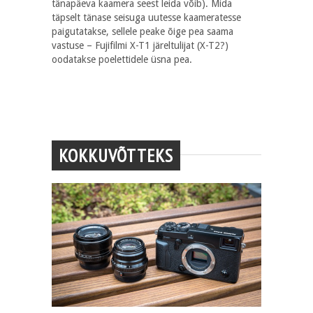
tänapäeva kaamera seest leida võib). Mida
täpselt tänase seisuga uutesse kaameratesse
paigutatakse, sellele peake õige pea saama
vastuse – Fujifilmi X-T1 järeltulijat (X-T2?)
oodatakse poelettidele üsna pea.
KOKKUVÕTTEKS