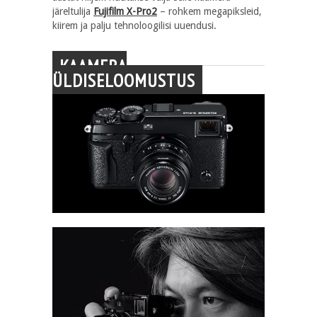
järeltulija
Fujifilm X-Pro2
– rohkem megapiksleid,
kiirem ja palju tehnoloogilisi uuendusi.
KAAMERA
ÜLDISELOOMUSTUS