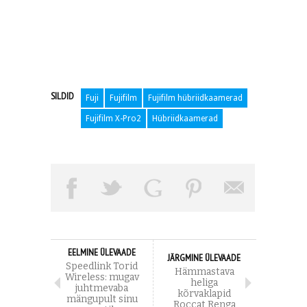
SILDID
Fuji
Fujifilm
Fujifilm hübriidkaamerad
Fujifilm X-Pro2
Hübriidkaamerad
EELMINE ÜLEVAADE
JÄRGMINE ÜLEVAADE
Speedlink Torid
Hämmastava
Wireless: mugav
heliga
juhtmevaba
kõrvaklapid
mängupult sinu
Roccat Renga