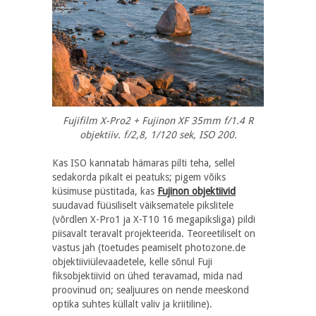
Fujifilm X-Pro2 + Fujinon XF 35mm f/1.4 R
objektiiv. f/2,8, 1/120 sek, ISO 200.
Kas ISO kannatab hämaras pilti teha, sellel
sedakorda pikalt ei peatuks; pigem võiks
küsimuse püstitada, kas
Fujinon objektiivid
suudavad füüsiliselt väiksematele pikslitele
(võrdlen X-Pro1 ja X-T10 16 megapiksliga) pildi
piisavalt teravalt projekteerida. Teoreetiliselt on
vastus jah (toetudes peamiselt photozone.de
objektiiviülevaadetele, kelle sõnul Fuji
fiksobjektiivid on ühed teravamad, mida nad
proovinud on; sealjuures on nende meeskond
optika suhtes küllalt valiv ja kriitiline).