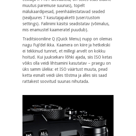
muutus paremuse suunas), topelt
mälukaardipesad, peenhäälestatavad seaded
(sealjuures 7 kasutajapaketti (
user/custom
settings
). Failinimi käsitsi seadistatav (võimalus,
mis enamustel kaameratel puudub).
Traditsiooniline Q (Quick Menu) nupp on olemas
nagu Fuji’del ikka. Kaamera on kiire ja hetkekski
ei tekkinud tunnet, et millegi arvelt on kokku
hoitud. Kui juuksekarv lõhki ajada, siis ISO ketas
võiks olla veidi lihtsamini kasutatav – praegu on
üks samm üleliia: et ISO väärtust muuta, pead
ketta esmalt veidi üles tõstma ja alles siis saad
rattakest soovitud suunas nihutada.