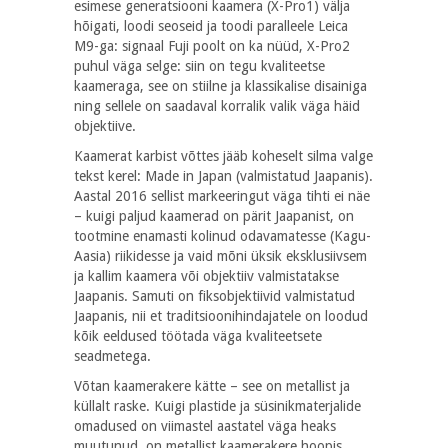
esimese generatsiooni kaamera (X-Pro1) välja
hõigati, loodi seoseid ja toodi paralleele Leica
M9-ga: signaal Fuji poolt on ka nüüd, X-Pro2
puhul väga selge: siin on tegu kvaliteetse
kaameraga, see on stiilne ja klassikalise disainiga
ning sellele on saadaval korralik valik väga häid
objektiive.
Kaamerat karbist võttes jääb koheselt silma valge
tekst kerel: Made in Japan (valmistatud Jaapanis).
Aastal 2016 sellist markeeringut väga tihti ei näe
– kuigi paljud kaamerad on pärit Jaapanist, on
tootmine enamasti kolinud odavamatesse (Kagu-
Aasia) riikidesse ja vaid mõni üksik eksklusiivsem
ja kallim kaamera või objektiiv valmistatakse
Jaapanis. Samuti on fiksobjektiivid valmistatud
Jaapanis, nii et traditsioonihindajatele on loodud
kõik eeldused töötada väga kvaliteetsete
seadmetega.
Võtan kaamerakere kätte – see on metallist ja
küllalt raske. Kuigi plastide ja süsinikmaterjalide
omadused on viimastel aastatel väga heaks
muutunud, on metallist kaamerakere hoopis