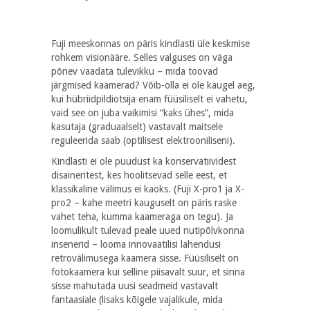
Fuji meeskonnas on päris kindlasti üle keskmise
rohkem visionääre. Selles valguses on väga
põnev vaadata tulevikku – mida toovad
järgmised kaamerad? Võib-olla ei ole kaugel aeg,
kui hübriidpildiotsija enam füüsiliselt ei vahetu,
vaid see on juba vaikimisi “kaks ühes”, mida
kasutaja (graduaalselt) vastavalt maitsele
reguleerida saab (optilisest elektrooniliseni).
Kindlasti ei ole puudust ka konservatiividest
disaineritest, kes hoolitsevad selle eest, et
klassikaline välimus ei kaoks. (Fuji X-pro1 ja X-
pro2 – kahe meetri kauguselt on päris raske
vahet teha, kumma kaameraga on tegu). Ja
loomulikult tulevad peale uued nutipõlvkonna
insenerid – looma innovaatilisi lahendusi
retrovälimusega kaamera sisse. Füüsiliselt on
fotokaamera kui selline piisavalt suur, et sinna
sisse mahutada uusi seadmeid vastavalt
fantaasiale (lisaks kõigele vajalikule, mida