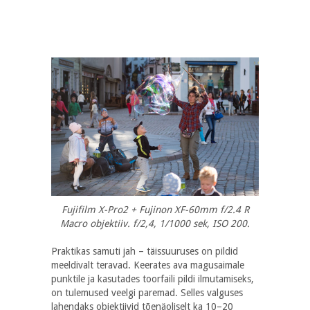
Fujifilm X-Pro2 + Fujinon XF-60mm f/2.4 R
Macro objektiiv. f/2,4, 1/1000 sek, ISO 200.
Praktikas samuti jah – täissuuruses on pildid
meeldivalt teravad. Keerates ava magusaimale
punktile ja kasutades toorfaili pildi ilmutamiseks,
on tulemused veelgi paremad. Selles valguses
lahendaks objektiivid tõenäoliselt ka 10–20