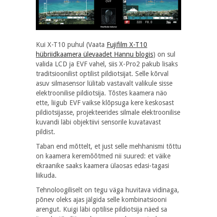
Kui X-T10 puhul (Vaata
Fujifilm X-T10
hübriidkaamera ülevaadet Hannu blogis
) on sul
valida LCD ja EVF vahel, siis X-Pro2 pakub lisaks
traditsioonilist optilist pildiotsijat. Selle kõrval
asuv silmasensor lülitab vastavalt valikule sisse
elektroonilise pildiotsija. Tõstes kaamera näo
ette, liigub EVF vaikse klõpsuga kere keskosast
pildiotsijasse, projekteerides silmale elektroonilise
kuvandi läbi objektiivi sensorile kuvatavast
pildist.
Taban end mõttelt, et just selle mehhanismi tõttu
on kaamera keremõõtmed nii suured: et väike
ekraanike saaks kaamera ülaosas edasi-tagasi
liikuda.
Tehnoloogiliselt on tegu väga huvitava vidinaga,
põnev oleks ajas jälgida selle kombinatsiooni
arengut. Kuigi läbi optilise pildiotsija näed sa