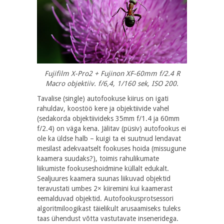
Fujifilm X-Pro2 + Fujinon XF-60mm f/2.4 R
Macro objektiiv. f/6,4, 1/160 sek, ISO 200.
Tavalise (
single
) autofookuse kiirus on igati
rahuldav, koostöö kere ja objektiivide vahel
(sedakorda objektiivideks 35mm f/1.4 ja 60mm
f/2.4) on väga kena. Jälitav (püsiv) autofookus ei
ole ka üldse halb – kuigi ta ei suutnud lendavat
mesilast adekvaatselt fookuses hoida (missugune
kaamera suudaks?), toimis rahulikumate
liikumiste fookuseshoidmine küllalt edukalt.
Sealjuures kaamera suunas liikuvad objektid
teravustati umbes 2× kiiremini kui kaamerast
eemalduvad objektid. Autofookusprotsessori
algoritmiloogikast täielikult arusaamiseks tuleks
taas ühendust võtta vastutavate inseneridega.