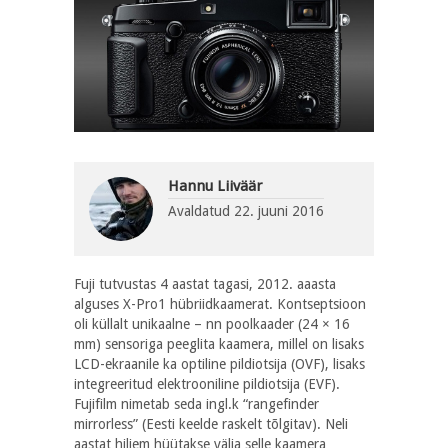
Hannu Liiväär
Avaldatud
22. juuni 2016
Fuji tutvustas 4 aastat tagasi, 2012. aaasta
alguses X-Pro1 hübriidkaamerat. Kontseptsioon
oli küllalt unikaalne – nn poolkaader (24 × 16
mm) sensoriga peeglita kaamera, millel on lisaks
LCD-ekraanile ka optiline pildiotsija (OVF), lisaks
integreeritud elektrooniline pildiotsija (EVF).
Fujifilm nimetab seda ingl.k “
rangefinder
mirrorless
” (Eesti keelde raskelt tõlgitav). Neli
aastat hiljem hüütakse välja selle kaamera