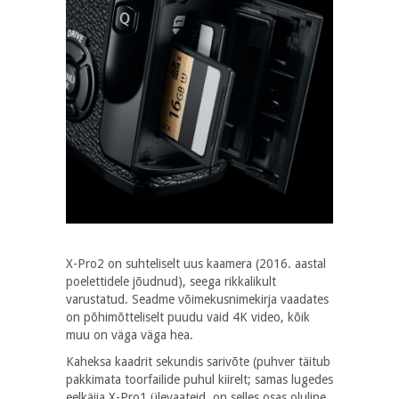
X-Pro2 on suhteliselt uus kaamera (2016. aastal
poelettidele jõudnud), seega rikkalikult
varustatud. Seadme võimekusnimekirja vaadates
on põhimõtteliselt puudu vaid 4K video, kõik
muu on väga väga hea.
Kaheksa kaadrit sekundis sarivõte (puhver täitub
pakkimata toorfailide puhul kiirelt; samas lugedes
eelkäija X-Pro1 ülevaateid, on selles osas oluline