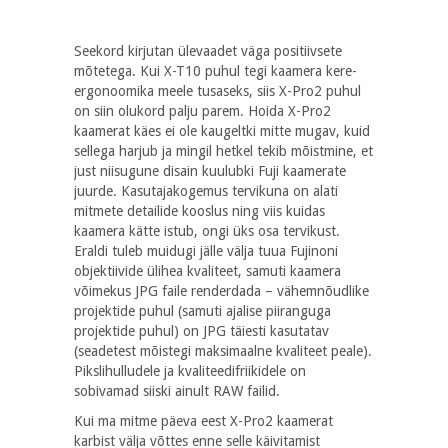
Seekord kirjutan ülevaadet väga positiivsete
mõtetega. Kui X-T10 puhul tegi kaamera kere-
ergonoomika meele tusaseks, siis X-Pro2 puhul
on siin olukord palju parem. Hoida X-Pro2
kaamerat käes ei ole kaugeltki mitte mugav, kuid
sellega harjub ja mingil hetkel tekib mõistmine, et
just niisugune disain kuulubki Fuji kaamerate
juurde. Kasutajakogemus tervikuna on alati
mitmete detailide kooslus ning viis kuidas
kaamera kätte istub, ongi üks osa tervikust.
Eraldi tuleb muidugi jälle välja tuua Fujinoni
objektiivide ülihea kvaliteet, samuti kaamera
võimekus JPG faile renderdada – vähemnõudlike
projektide puhul (samuti ajalise piiranguga
projektide puhul) on JPG täiesti kasutatav
(seadetest mõistegi maksimaalne kvaliteet peale).
Pikslihulludele ja kvaliteedifriikidele on
sobivamad siiski ainult RAW failid.
Kui ma mitme päeva eest X-Pro2 kaamerat
karbist välja võttes enne selle käivitamist