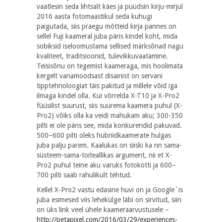
vaatlesin seda lihtsalt käes ja püüdsin kirju-mirjul
2016 aasta fotomaastikul seda kuhugi
paigutada, siis praegu mõtteid kirja pannes on
sellel Fuji kaameral juba päris kindel koht, mida
sobiksid iseloomustama sellised märksõnad nagu
kvaliteet, traditsioonid, tulevikkuvaatamine.
Teisisõnu on tegemist kaameraga, mis hoolimata
kergelt vanamoodsast disainist on servani
tipptehnoloogiat täis pakitud ja millele võid iga
ilmaga kindel olla. Kui võrrelda X-T10 ja X-Pro2
füüsilist suurust, siis suurema kaamera puhul (X-
Pro2) võiks olla ka veidi mahukam aku; 300-350
pilti ei ole päris see, mida konkurendid pakuvad.
500–600 pilti oleks hübriidkaamerate hulgas
juba palju parem. Kaalukas on siiski ka nn sama-
süsteem-sama-toiteallikas argument, nii et X-
Pro2 puhul teine aku varuks fotokotti ja 600–
700 pilti saab rahulikult tehtud.
Kellel X-Pro2 vastu edasine huvi on ja Google`is
juba esimesed viis lehekülge läbi on sirvitud, siin
on üks link veel ühele kaameraarvustusele –
http://petapixel.com/2016/03/29/experiences-