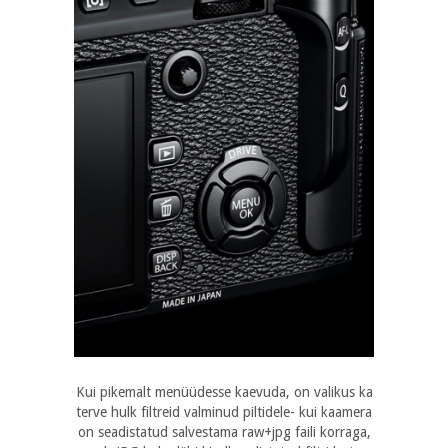
Kui pikemalt menüüdesse kaevuda, on valikus ka
terve hulk filtreid valminud piltidele- kui kaamera
on seadistatud salvestama raw+jpg faili korraga,