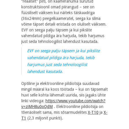
“reaalset” pilti, on kaameranurka surutud
konstruktsioonil omad piirangud – see on
füüsiliselt väiksem kui näiteks täiskaadriga
(36x24mm) peegelkaameratel, seega ka silma
võime täpset detaili eristada on oluliselt väiksem.
EVF on seega palju täpsem ja kui pikslite
vahendatud pildiga ära harjuda, tekib harjumus
just seda tehnoloogilist lahendust kasutada.
EVF on seega palju täpsem ja kui pikslite
vahendatud pildiga ära harjuda, tekib
harjumus just seda tehnoloogilist
lahendust kasutada.
Optiline ja elektrooniline pildiotsija suudavad
mingil määral ka koos töötada – kui on täpsemalt
huvi selle kohta lähemalt uurida, siis jagaks ühte
linki videoga:
https://www.youtube.com/watch?
v=ziMH8u0oQdM
. Elektrooniline pildiotsija on
tõenäoliselt sama, mis sõsarmudelites
X-T10
ja
X-
T1
(2,3 miljonit punkti).