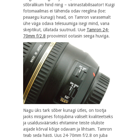
sõbralikum hind ning – värinastabilisaator! Kuigi
fotomaailmas ei tähenda odav reeglina (loe:
peaaegu kunagi) head, on Tamron varasemalt
ühe väga odava telesuumiga isegi mind, vana
skeptikut, üllatada suutnud. Uue
Tamron 24-
70mm f/2.8
proovimist ootasin seega huviga.
Nagu üks tark sõber kunagi ütles, on tootja
jaoks misiganes fotojubina väliselt kvaliteetseks
ja usaldusväärseks ehitamine teiste oluliste
asjade kõrval kõige odavam ja lihtsam. Tamron
teab seda hästi. Uus 24-70mm f/2.8 on juba