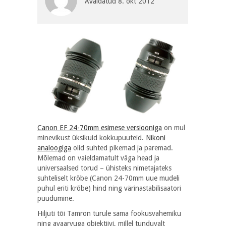
Avaldatud
8. okt 2012
Canon EF 24-70mm esimese versiooniga
on mul
minevikust üksikuid kokkupuuteid.
Nikoni
analoogiga
olid suhted pikemad ja paremad.
Mõlemad on vaieldamatult väga head ja
universaalsed torud – ühisteks nimetajateks
suhteliselt krõbe (Canon 24-70mm uue mudeli
puhul eriti krõbe) hind ning värinastabilisaatori
puudumine.
Hiljuti tõi Tamron turule sama fookusvahemiku
ning avaarvuga objektiivi, millel tunduvalt