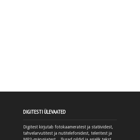
DIGITESTI ÜLEVAATED
Digitest kirjutab fotokaameratest ja statiividest,
tahvelarvutitest ja nutitelefonidest, teleritest ja
MP3-mängijatest... Ilusad pildid ja asjalik tekst