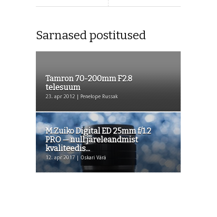
Sarnased postitused
Tamron 70-200mm F2.8
telesuum
23. apr 2012 | Penelope Russak
M.Zuiko Digital ED 25mm f/1.2
PRO — null järeleandmist
kvaliteedis...
12. apr 2017 | Oskari Värä