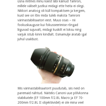
üsna mitmes minu käest läbi käinud Tamron,
millele väliselt justkui midagi ette heita ei olegi.
Nikkori analoog oli küll kompaktsem ja kergem,
kuid see on lõiv mida tuleb maksta Tamroni
värinastabilisaatori eest. Muus osas – nii
fookuskauguse kui fokusseerimise rõngad
liiguvad sujuvalt, midagi kuskilt ei loksu ning
varjuk istub kinni kindlalt. Esmamulje äratab igal
juhul usaldust.
Mis värinastabilisaatorit puudutab, siis neid on
paremaid nähtud. Näiteks Canoni uue põlvkonna
stabikatele (EF 100mm f/2.8L Macro ja EF 70-
200mm f/2.8L II objektiividel) ei ole mina veel