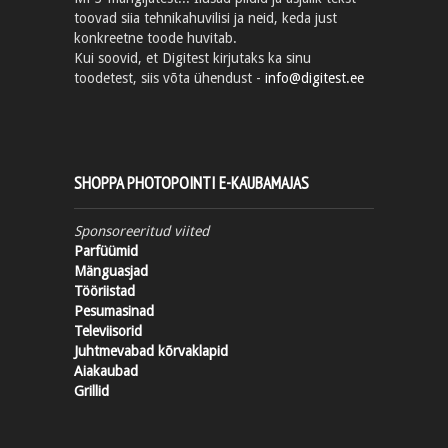
toovad siia tehnikahuvilisi ja neid, keda just
konkreetne toode huvitab.
Kui soovid, et Digitest kirjutaks ka sinu
toodetest, siis võta ühendust -
info@digitest.ee
SHOPPA PHOTOPOINTI E-KAUBAMAJAS
Sponsoreeritud viited
Parfüümid
Mänguasjad
Tööriistad
Pesumasinad
Televiisorid
Juhtmevabad kõrvaklapid
Aiakaubad
Grillid