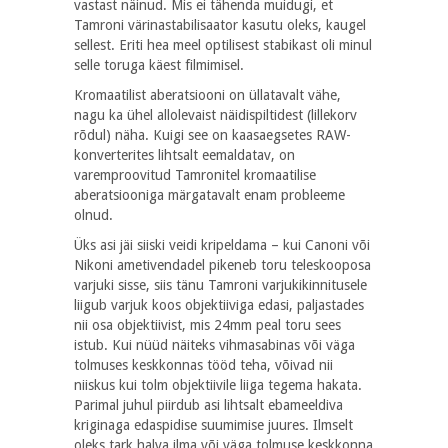
vastast näinud. Mis ei tähenda muidugi, et
Tamroni värinastabilisaator kasutu oleks, kaugel
sellest. Eriti hea meel optilisest stabikast oli minul
selle toruga käest filmimisel.
Kromaatilist aberatsiooni on üllatavalt vähe,
nagu ka ühel allolevaist näidispiltidest (lillekorv
rõdul) näha. Kuigi see on kaasaegsetes RAW-
konverterites lihtsalt eemaldatav, on
varemproovitud Tamronitel kromaatilise
aberatsiooniga märgatavalt enam probleeme
olnud.
Üks asi jäi siiski veidi kripeldama – kui Canoni või
Nikoni ametivendadel pikeneb toru teleskooposa
varjuki sisse, siis tänu Tamroni varjukikinnitusele
liigub varjuk koos objektiiviga edasi, paljastades
nii osa objektiivist, mis 24mm peal toru sees
istub. Kui nüüd näiteks vihmasabinas või väga
tolmuses keskkonnas tööd teha, võivad nii
niiskus kui tolm objektiivile liiga tegema hakata.
Parimal juhul piirdub asi lihtsalt ebameeldiva
kriginaga edaspidise suumimise juures. Ilmselt
oleks tark halva ilma või väga tolmuse keskkonna