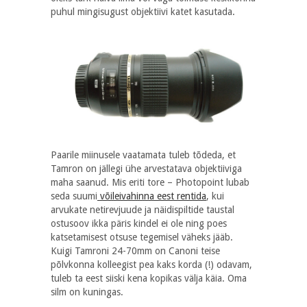
puhul mingisugust objektiivi katet kasutada.
Paarile miinusele vaatamata tuleb tõdeda, et
Tamron on jällegi ühe arvestatava objektiiviga
maha saanud. Mis eriti tore – Photopoint lubab
seda suumi
võileivahinna eest rentida
, kui
arvukate netirevjuude ja näidispiltide taustal
ostusoov ikka päris kindel ei ole ning poes
katsetamisest otsuse tegemisel väheks jääb.
Kuigi Tamroni 24-70mm on Canoni teise
põlvkonna kolleegist pea kaks korda (!) odavam,
tuleb ta eest siiski kena kopikas välja käia. Oma
silm on kuningas.