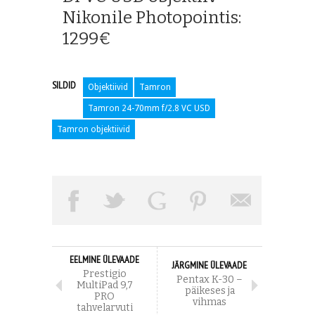
Nikonile Photopointis:
1299€
SILDID
Objektiivid
Tamron
Tamron 24-70mm f/2.8 VC USD
Tamron objektiivid
EELMINE ÜLEVAADE
JÄRGMINE ÜLEVAADE
Prestigio
Pentax K-30 –
MultiPad 9,7
päikeses ja
PRO
vihmas
tahvelarvuti